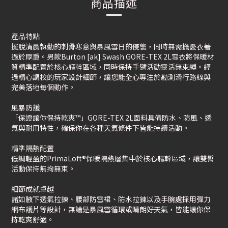
商品描述
產品特點
擺脫清晨執勤的刺骨寒意與暴風雪日的侵襲，同時無需擔憂衣著
過於厚重。男款Burton [ak] Swash GORE-TEX 2L雪衣將保暖材
質精準配置於核心軀幹區域，同時保持手臂活動靈活無束縛。經
過精心調校的玩家設計細節，讓您能全心專注於勘測滑行路線與
完美落地每個動作。
風暴防護
「保證讓你保持乾爽™」GORE-TEX 2L面料具備防水、防風、透
氣與耐用特性，確保你在各種天氣條件下皆能持續活動。
精準隔熱配置
低調輕盈的PrimaLoft®保暖隔熱層集中於核心軀幹區域，讓雙臂
活動保持無拘無束。
細節成就卓越
諸如腋下透氣拉鍊、腰部防雪裙、防水拉鍊以及手腕處採用彈力
網布護片等設計，無論是暴風雪循環或晴朗好天氣，皆能讓你保
持乾爽舒適。