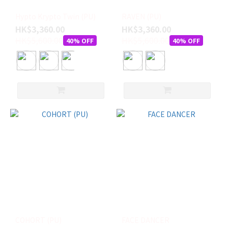
3/4"
x 2
Hypto Krypto Twin (PU)
RAVEN (PU)
1/4"
HK$3,360.00
HK$3,360.00
-
HK$5,600.00
HK$5,600.00
40% OFF
40% OFF
29.3L
(1)
5'10
x 19
1/4"
x 2
3/8"
-
28.6L
(1)
5'10 x
20
1/4" x
2 5/8"
-
COHORT (PU)
FACE DANCER