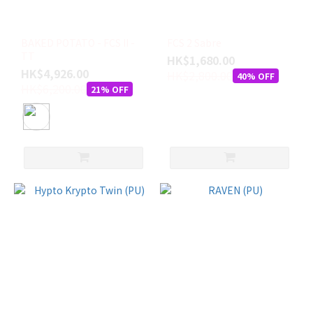
(3)
FCS
II
BAKED POTATO - FCS II -
FCS 2 Sabre
TT
(1)
HK$1,680.00
HK$4,926.00
HK$2,800.00
40% OFF
Firewire
HK$6,200.00
21% OFF
(1)
HaydenSharpes
(1)
SPECIAL
(1)
尺
寸
5'0
(1)
5'1 x
20