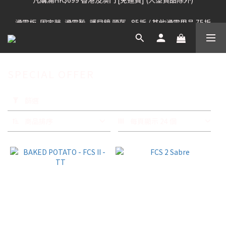
凡購滿HK$699 香港及澳門 [免運費] (大型貨品除外)
滑雪板, 固定器, 滑雪靴, 護目鏡 頭盔 , 85折 / 其他滑雪用品 75折
我們提供全球運送服務。（請查看運送政策）
凡購滿HK$699 香港及澳門 [免運費] (大型貨品除外)
SPECIAL OFFER
套
用
篩選
篩
選
商品排序
每頁顯示 24 個
(0/20)
品
牌
MF
(5)
Haydensharpes