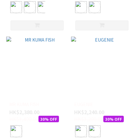
3/8"
x 2
7/16"
-
29.5L
(1)
5'6
(1)
5'6 x
19
3/4" x
2 3/8"
-
28.43L
MR KUMA FISH
EUGENIE
(1)
HK$2,380.00
HK$2,240.00
HK$3,400.00
HK$3,200.00
看
30% OFF
30% OFF
更
多