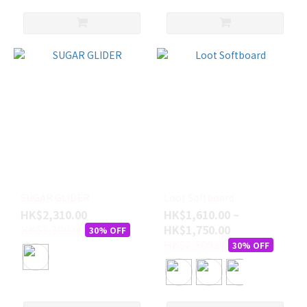
SUGAR GLIDER
Loot Softboard
HK$2,310.00
HK$1,610.00 ~
HK$3,300.00
HK$1,750.00
30% OFF
HK$2,500.00
30% OFF