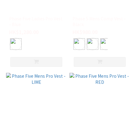
(4)
ONELL
(2)
Phase Five Ladies Pro Vest
Phase 5 Mens Comp Vest -
- Blue
Black
BARREL
HK$1,280.00
HK$980.00
(1)
GLIDESOUL
(1)
尺
寸
M
(7)
S
(6)
L
(2)