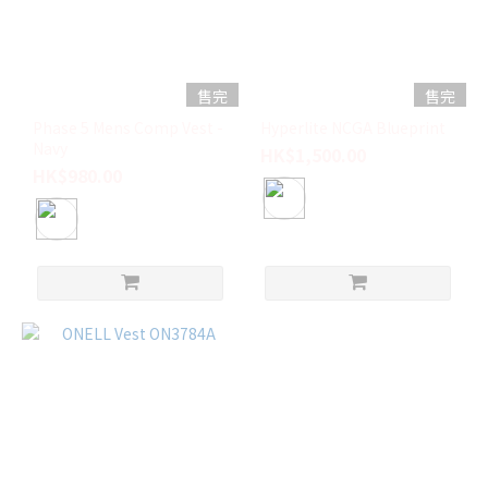
售完
售完
Phase 5 Mens Comp Vest -
Hyperlite NCGA Blueprint
Navy
HK$1,500.00
HK$980.00