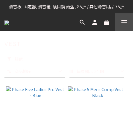
滑雪板, 固定器, 滑雪靴, 護目鏡 頭盔 , 85折 / 其他滑雪用品 75折
凡購滿HK$699 香港及澳門 [免運費] (大型貨品除外)
我們提供全球運送服務。（請查看運送政策）
凡購滿HK$699 香港及澳門 [免運費] (大型貨品除外)
VEST
套
用
篩選
篩
選
商品排序
每頁顯示 24 個
(0/20)
品
牌
PHASE
5 (9)
HYPERLITE