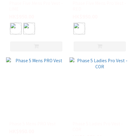
XL
Phase Five Mens Pro Vest -
Phase Five Mens Pro Vest -
(2)
LIME
RED
HK$950.00
HK$950.00
XS
(2)
TOD
(1)
XXL
(1)
Phase 5 Mens PRO Vest
Phase 5 Ladies Pro Vest -
COR
HK$950.00