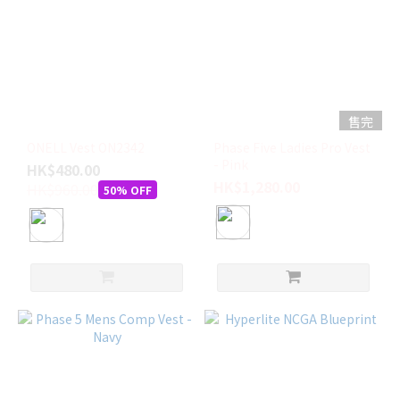
售完
ONELL Vest ON2342
Phase Five Ladies Pro Vest
- Pink
HK$480.00
HK$1,280.00
HK$960.00
50% OFF