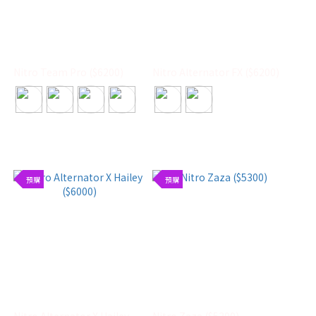
Nitro Team Pro ($6200)
Nitro Alternator FX ($6200)
預購
預購
Nitro Alternator X Hailey
Nitro Zaza ($5300)