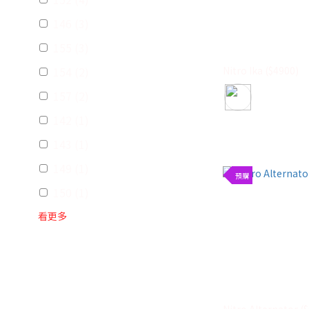
146 (3)
155 (3)
154 (2)
Nitro Ika ($4900)
157 (2)
142 (1)
143 (1)
149 (1)
預購
150 (1)
看更多
Nitro Alternator (