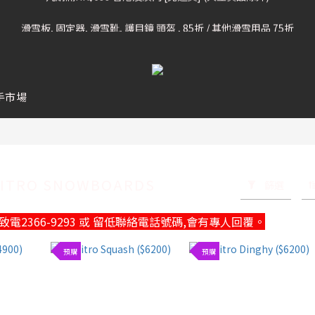
凡購滿HK$699 香港及澳門 [免運費] (大型貨品除外)
滑雪板, 固定器, 滑雪靴, 護目鏡 頭盔 , 85折 / 其他滑雪用品 75折
我們提供全球運送服務。（請查看運送政策）
凡購滿HK$699 香港及澳門 [免運費] (大型貨品除外)
手市場
NITRO SNOWBOARDS
篩選
電2366-9293 或 留低聯絡電話號碼,會有專人回覆。
預購
預購