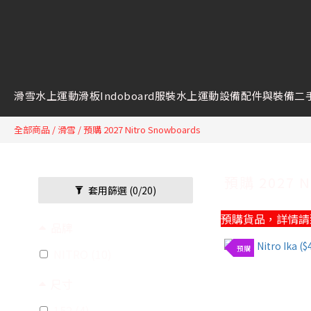
滑雪
水上運動
滑板
Indoboard
服裝
水上運動設備
配件與裝備
二
全部商品
/
滑雪
/
預購 2027 Nitro Snowboards
預購 2027 
套用篩選
(0/20)
預購貨品，詳情請致
品牌
預購
NITRO (10)
尺寸
152 (4)