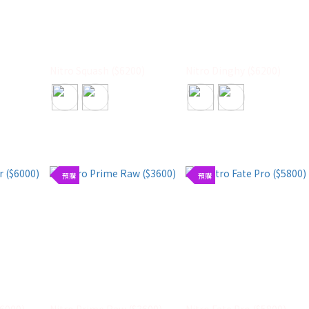
Nitro Squash ($6200)
Nitro Dinghy ($6200)
預購
預購
$6000)
Nitro Prime Raw ($3600)
Nitro Fate Pro ($5800)