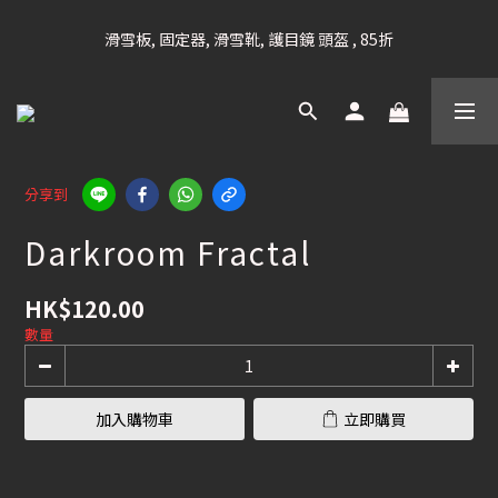
凡購滿HK$699 香港及澳門 [免運費] (大型貨品除外)
滑雪板, 固定器, 滑雪靴, 護目鏡 頭盔 , 85折
滑雪衫, 滑雪褲, 底、中層保暖 / 外套, 滑雪手套, 滑雪襪, 滑雪板袋, 
Etc , 75折
凡購滿HK$699 香港及澳門 [免運費] (大型貨品除外)
分享到
Darkroom Fractal
HK$120.00
數量
加入購物車
立即購買