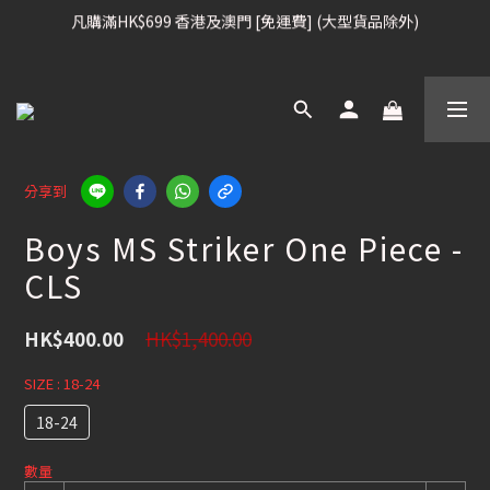
凡購滿HK$699 香港及澳門 [免運費] (大型貨品除外)
凡購滿HK$699 香港及澳門 [免運費] (大型貨品除外)
滑雪板, 固定器, 滑雪靴, 護目鏡 頭盔 , 85折
滑雪衫, 滑雪褲, 底、中層保暖 / 外套, 滑雪手套, 滑雪襪, 滑雪板袋, 
Etc , 75折
分享到
Boys MS Striker One Piece -
凡購滿HK$699 香港及澳門 [免運費] (大型貨品除外)
CLS
HK$1,400.00
HK$400.00
SIZE
: 18-24
18-24
數量