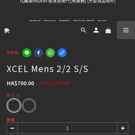
凡購滿HK$699 香港及澳門 [免運費] (大型貨品除外)
滑雪板, 固定器, 滑雪靴, 護目鏡 頭盔 , 85折
滑雪衫, 滑雪褲, 底、中層保暖 / 外套, 滑雪手套, 滑雪襪, 滑雪板袋, 
Etc , 75折
分享到
凡購滿HK$699 香港及澳門 [免運費] (大型貨品除外)
XCEL Mens 2/2 S/S
HK$1,180.00
HK$700.00
尺寸
: S
數量