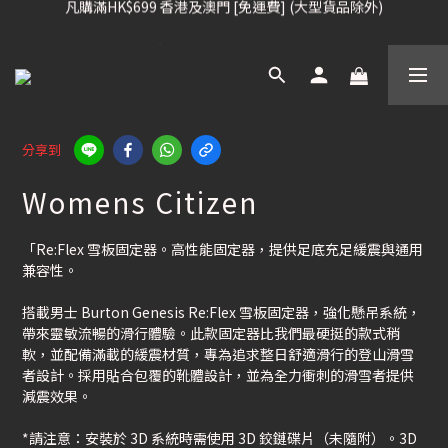
凡購滿HK$699 香港及澳門 [免運費] (大型貨品除外)
凡購滿HK$699 香港及澳門 [免運費] (大型貨品除外)
滑雪板, 固定器, 滑雪靴, 護目鏡 頭盔 , 85折 / 其他滑雪用品 75折
我們提供全球運送服務。（請查看運送政策）
凡購滿HK$699 香港及澳門 [免運費] (大型貨品除外)
分享到
Womens Citizen
「Re:Flex 雪板固定器。高性能固定器，提供足底充足緩震與通用
兼容性。
搭載男士 Burton Genesis Re:Flex 雪板固定器，強化懸吊系統，
帶來靈敏流暢的滑行體驗。此款固定器比我們最硬挺的款式稍
軟，並配備滿載的緩震材質，專為追求整日舒適滑行的登山滑雪
者設計。採用貼合包覆的靴體設計，並為全力衝刺的滑雪者提供
減震效果。
*請注意：安裝於 3D 系統時需使用 3D 鉸鏈碟片（未隨附）。3D 