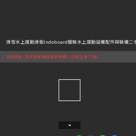
滑雪
水上運動
滑板
Indoboard
服裝
水上運動設備
配件與裝備
二
全部商品
/
夏天服裝(網店限定特價)
/
女裝(上身/下身)