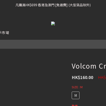
凡購滿HK$699 香港及澳門 [免運費] (大型貨品除外)
凡購滿HK$699 香港及澳門 [免運費] (大型貨品除外)
滑雪板, 固定器, 滑雪靴, 護目鏡 頭盔 , 85折 / 其他滑雪用品 75折
我們提供全球運送服務。（請查看運送政策）
手市場
凡購滿HK$699 香港及澳門 [免運費] (大型貨品除外)
Volcom C
HK$
HK$160.00
SIZE
: M
M
數量