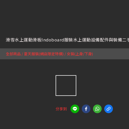
滑雪
水上運動
滑板
Indoboard
服裝
水上運動設備
配件與裝備
二
全部商品
/
夏天服裝(網店限定特價)
/
女裝(上身/下身)
分享到