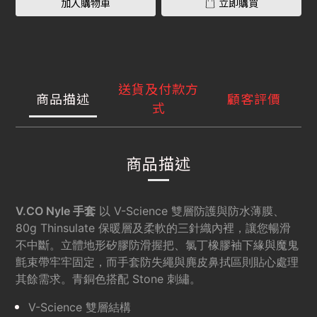
加入購物車
立即購買
送貨及付款方
商品描述
顧客評價
式
商品描述
V.CO Nyle 手套
以 V-Science 雙層防護與防水薄膜、
80g Thinsulate 保暖層及柔軟的三針織內裡，讓您暢滑
不中斷。立體地形矽膠防滑握把、氯丁橡膠袖下緣與魔鬼
氈束帶牢牢固定，而手套防失繩與麂皮鼻拭區則貼心處理
其餘需求。青銅色搭配 Stone 刺繡。
V-Science 雙層結構