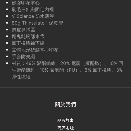
矽膠印花掌心
刷毛三針織固定內裡
V-Science 防水薄膜
80g Thinsulate™ 保暖層
麂皮鼻拭區
魔鬼氈腕部束帶
氯丁橡膠袖下緣
立體地形矽膠掌心印花
手套防失繩
材質：49% 聚酯纖維、20% 尼龍（聚醯胺）、10% 再
生聚酯纖維、10% 聚氨酯（PU）、8% 氯丁橡膠、3%
彈性纖維
關於我們
品牌故事
商店地址