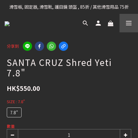
滑雪板, 固定器, 滑雪靴, 護目鏡 頭盔 , 85折 / 其他滑雪用品 75折
凡購滿HK$699 香港及澳門 [免運費] (大型貨品除外)
我們提供全球運送服務。（請查看運送政策）
凡購滿HK$699 香港及澳門 [免運費] (大型貨品除外)
分享到
SANTA CRUZ Shred Yeti
7.8"
HK$550.00
SIZE
: 7.8"
7.8"
數量