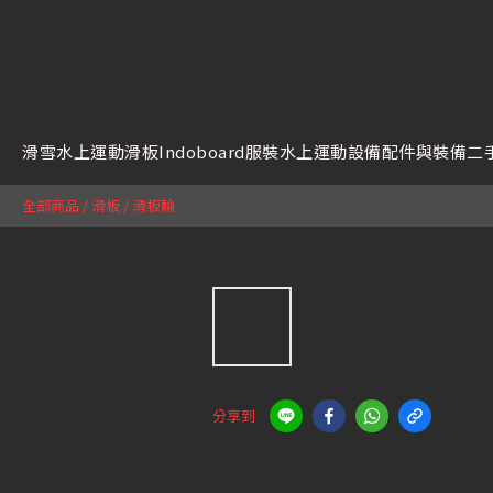
滑雪
水上運動
滑板
Indoboard
服裝
水上運動設備
配件與裝備
二
全部商品
/
滑板
/
滑板輪
分享到