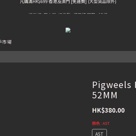
凡購滿HK$699 香港及澳門 [免運費] (大型貨品除外)
滑雪板, 固定器, 滑雪靴, 護目鏡 頭盔 , 85折
滑雪衫, 滑雪褲, 底、中層保暖 / 外套, 滑雪手套, 滑雪襪, 滑雪板袋, Etc , 75
凡購滿HK$699 香港及澳門 [免運費] (大型貨品除外)
手市場
Pigweels
52MM
HK$380.00
顏色
: AST
AST