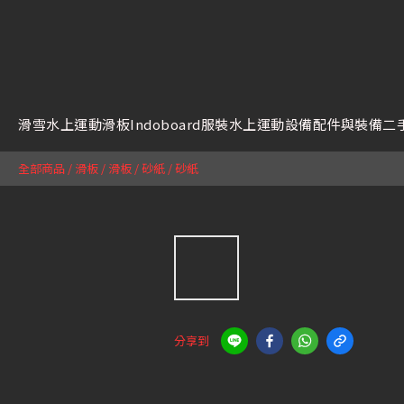
滑雪
水上運動
滑板
Indoboard
服裝
水上運動設備
配件與裝備
二
全部商品
/
滑板
/
滑板 / 砂紙
/
砂紙
分享到