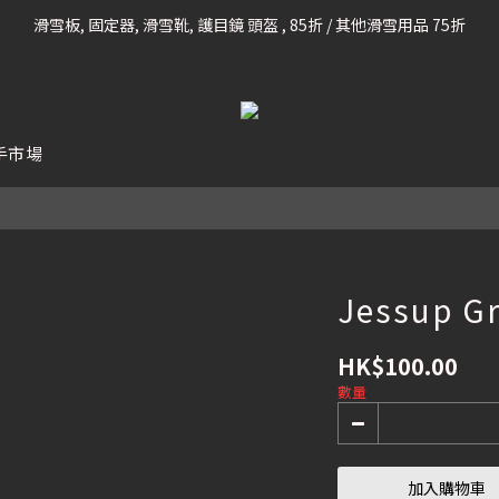
滑雪板, 固定器, 滑雪靴, 護目鏡 頭盔 , 85折 / 其他滑雪用品 75折
凡購滿HK$699 香港及澳門 [免運費] (大型貨品除外)
我們提供全球運送服務。（請查看運送政策）
凡購滿HK$699 香港及澳門 [免運費] (大型貨品除外)
手市場
Jessup Gr
HK$100.00
數量
加入購物車