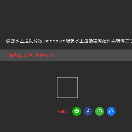
滑雪
水上運動
滑板
Indoboard
服裝
水上運動設備
配件與裝備
二
全部商品
/
配件
/
背包和行李
分享到