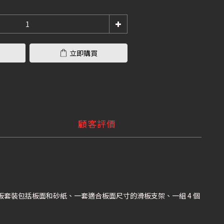
立即購買
顧客評價
 滑板套裝包括板面和砂紙、一套適合板面尺寸的滑板支架、一組 4 個