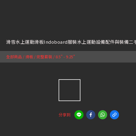
滑雪
水上運動
滑板
Indoboard
服裝
水上運動設備
配件與裝備
二
全部商品
/
滑板
/
完整套裝
/
8.5" - 9.25"
分享到