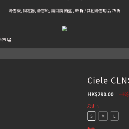
凡購滿HK$699 香港及澳門 [免運費] (大型貨品除外)
滑雪板, 固定器, 滑雪靴, 護目鏡 頭盔 , 85折 / 其他滑雪用品 75折
我們提供全球運送服務。（請查看運送政策）
凡購滿HK$699 香港及澳門 [免運費] (大型貨品除外)
手市場
Ciele CL
HK$
HK$290.00
尺寸
: S
S
M
L
數量