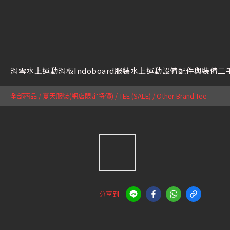
滑雪
水上運動
滑板
Indoboard
服裝
水上運動設備
配件與裝備
二
全部商品
/
夏天服裝(網店限定特價)
/
TEE (SALE)
/
Other Brand Tee
分享到