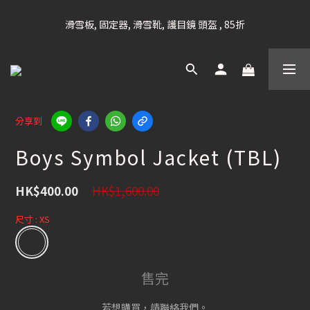
凡購滿HK$699 香港及澳門 [免運費] (大型貨品除外)
滑雪板, 固定器, 滑雪靴, 護目鏡 頭盔 , 85折
滑雪衫, 滑雪褲, 底、中層保暖 / 外套, 滑雪手套, 滑雪襪, 滑雪板袋, 
Etc , 75折
凡購滿HK$699 香港及澳門 [免運費] (大型貨品除外)
分享到
Boys Symbol Jacket (TBL)
HK$1,600.00
HK$400.00
尺寸
: XS
售完
若想購買，請聯絡我們。