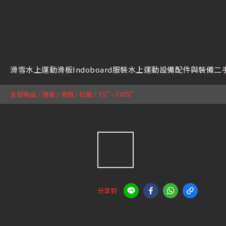
滑雪
水上運動
滑板
Indoboard
服裝
水上運動設備
配件與裝備
二
全部商品
/
滑板
/
滑板 / 砂紙
/
7.5" - 7.875"
分享到