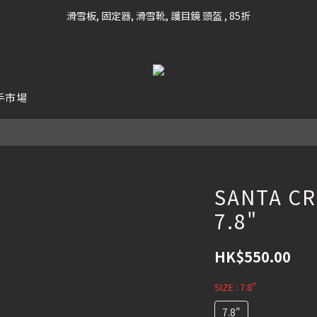
凡購滿HK$699 香港及澳門 [免運費] (大型貨品除外)
滑雪板, 固定器, 滑雪靴, 護目鏡 頭盔 , 85折
滑雪衫, 滑雪褲, 底、中層保暖 / 外套, 滑雪手套, 滑雪襪, 滑雪板袋, Etc , 75
凡購滿HK$699 香港及澳門 [免運費] (大型貨品除外)
手市場
SANTA CR
7.8"
HK$550.00
SIZE
: 7.8"
7.8"