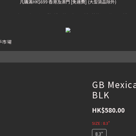
凡購滿HK$699 香港及澳門 [免運費] (大型貨品除外)
滑雪板, 固定器, 滑雪靴, 護目鏡 頭盔 , 85折 / 其他滑雪用品 75折
我們提供全球運送服務。（請查看運送政策）
凡購滿HK$699 香港及澳門 [免運費] (大型貨品除外)
手市場
GB Mexica
BLK
HK$580.00
SIZE
: 8.3"
8.3"