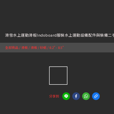
滑雪
水上運動
滑板
Indoboard
服裝
水上運動設備
配件與裝備
二
全部商品
/
滑板
/
滑板 / 砂紙
/
8.2" - 8.5"
分享到