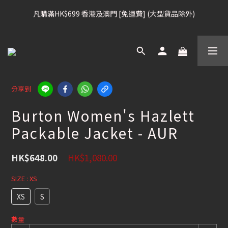
凡購滿HK$699 香港及澳門 [免運費] (大型貨品除外)
凡購滿HK$699 香港及澳門 [免運費] (大型貨品除外)
滑雪板, 固定器, 滑雪靴, 護目鏡 頭盔 , 85折
滑雪衫, 滑雪褲, 底、中層保暖 / 外套, 滑雪手套, 滑雪襪, 滑雪板袋, 
Etc , 75折
分享到
Burton Women's Hazlett
凡購滿HK$699 香港及澳門 [免運費] (大型貨品除外)
Packable Jacket - AUR
HK$1,080.00
HK$648.00
SIZE
: XS
XS
S
數量