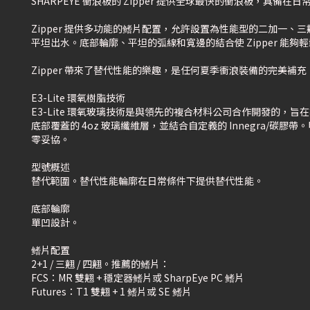
SHARPEYE 衝浪板的 Zipper 提供全球最快的衝浪板，具備
Zipper 提供多功能的鳍片配置，允許設置為性能型的二加
平坦出水。底部輪廓、平坦的弧線和寬邊的結合使 Zipper 能
Zipper 帶來了替代性能的樂趣，是任何夏季衝浪裝備的完美補充
E3-Lite 環氧樹脂技術
E3-Lite 環氧玻璃技術是與領先的複合材料公司合作開發的，旨在
底部覆蓋的 4oz 玻璃纖維層，並結合自定義的 Innegra/碳膠帶。
零妥協。
型號概述
替代範圍。替代性能輪廓在日常條件下提供替代性能。
底部輪廓
單凹設計。
鳍片配置
2+1 / 三翹 / 四翹。推薦的鳍片：
FCS：MR 雙翹 + 穩定器鳍片或 SharpEye PC 鳍片
Futures：T1 雙翹 + 1 鳍片或 SE 鳍片