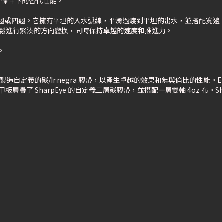
在日常條件下的替代性能。
一、三翹或四翹。它擁有平坦的入水弧線，平滑過渡到平坦的出水，並搭配寬
夠輕鬆進行緊湊的方向變換，同時保持卓越的速度和推進力。
。
製造自定義的碳/Innegra 膠帶，以產生卓越的效果和無與倫比的性能。
甲板層疊了 SharpEye 的自定義三層碳膠帶，並搭配一層雙軸 4oz 布。Sh