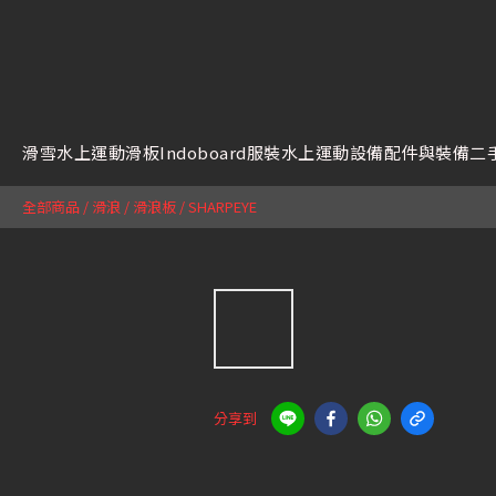
滑雪
水上運動
滑板
Indoboard
服裝
水上運動設備
配件與裝備
二
全部商品
/
滑浪
/
滑浪板
/
SHARPEYE
分享到