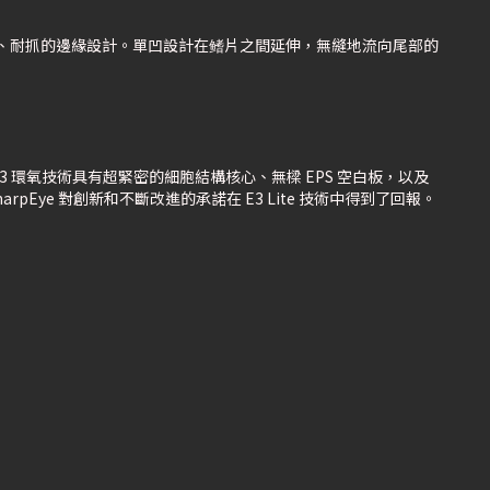
邊、耐抓的邊緣設計。單凹設計在鳍片之間延伸，無縫地流向尾部的
E3 環氧技術具有超緊密的細胞結構核心、無樑 EPS 空白板，以及
arpEye 對創新和不斷改進的承諾在 E3 Lite 技術中得到了回報。