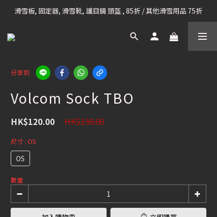
滑雪板, 固定器, 滑雪靴, 護目鏡 頭盔 , 85折 / 其他滑雪用品 75折
凡購滿HK$699 香港及澳門 [免運費] (大型貨品除外)
我們提供全球運送服務。（請查看運送政策）
凡購滿HK$699 香港及澳門 [免運費] (大型貨品除外)
分享到
Volcom Sock TBO
HK$150.00
HK$120.00
尺寸
: OS
OS
數量