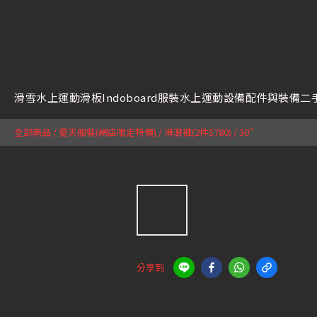
滑雪
水上運動
滑板
Indoboard
服裝
水上運動設備
配件與裝備
二
全部商品
/
夏天服裝(網店限定特價)
/
滑浪褲(2件$780)
/
30"
分享到