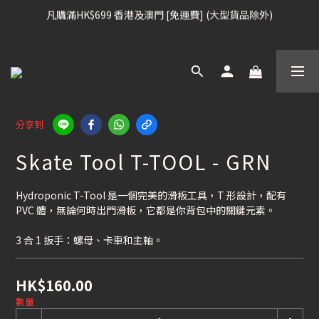
凡購滿HK$699 香港及澳門 [免運費] (大型貨品除外)
凡購滿HK$699 香港及澳門 [免運費] (大型貨品除外)
滑雪板, 固定器, 滑雪靴, 護目鏡 頭盔 , 85折
滑雪衫, 滑雪褲, 底、中層保暖 / 外套, 滑雪手套, 滑雪襪, 滑雪板袋, 
Etc , 75折
分享到
Skate Tool T-TOOL - GRN
凡購滿HK$699 香港及澳門 [免運費] (大型貨品除外)
Hydroponic T-Tool 是一個完美的滑板工具，T 形設計，配有 
PVC 體，無論何時出門滑板，它都是你背包中的關鍵元素。
3 合 1 扳手：螺母、卡車和主軸。
HK$160.00
數量