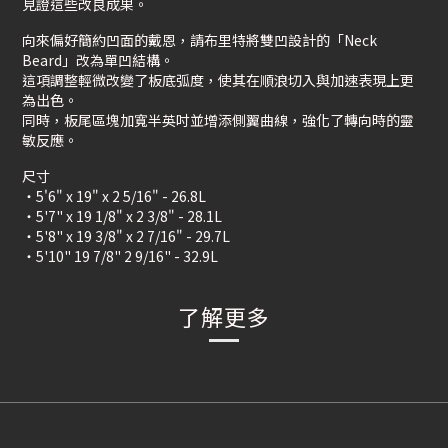
見證這些改良成果。
向來偏好簡約凹面的戴恩，請布里特將雙凹設計的「Neck
Beard」改為單凹結構。
這項調整輕微改變了板底弧度，使其在順浪切入與加速表現上更
為出色。
同時，板尾區塊加寬半英吋並增添側翼曲線，強化了轉向時的靈
敏反應。
尺寸
・5'6" x 19" x 2 5/16" - 26.8L
・5'7" x 19 1/8" x 2 3/8" - 28.1L
・5'8" x 19 3/8" x 2 7/16" - 29.7L
・5'10" 19 7/8" 2 9/16" - 32.9L
了解更多