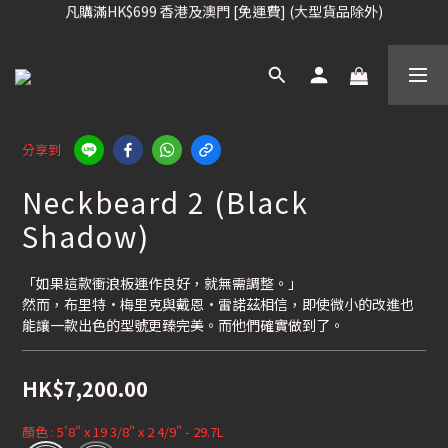
凡購滿HK$699 香港及澳門 [免運費] (大型貨品除外)
凡購滿HK$699 香港及澳門 [免運費] (大型貨品除外)
滑雪板, 固定器, 滑雪靴, 護目鏡 頭盔 , 85折 / 其他滑雪用品 75折
我們提供全球運送服務。（請查看運送政策）
凡購滿HK$699 香港及澳門 [免運費] (大型貨品除外)
分享到
Neckbeard 2 (Black
Shadow)
「如果這款衝浪板運作良好，就無需調整。」
然而，布里特·梅里克與戴恩·雷諾茲相信，即使微小的改進也
能讓一款出色的型號更臻完美。而他們確實做到了。
HK$7,200.00
顏色
: 5'8" x 19 3/8" x 2 4/9" - 29.7L