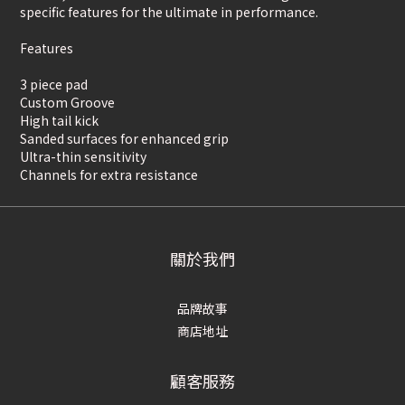
specific features for the ultimate in performance.
Features
3 piece pad
Custom Groove
High tail kick
Sanded surfaces for enhanced grip
Ultra-thin sensitivity
Channels for extra resistance
關於我們
品牌故事
商店地址
顧客服務