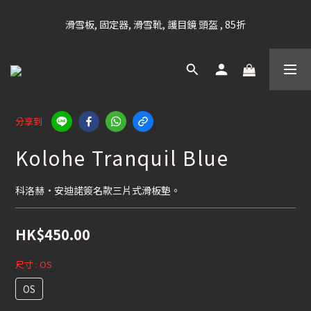
凡購滿HK$699 香港及澳門 [免運費] (大型貨品除外)
滑雪板, 固定器, 滑雪靴, 護目鏡 頭盔 , 85折
滑雪衫, 滑雪褲, 底、中層保暖 / 外套, 滑雪手套, 滑雪襪, 滑雪板袋, 
Etc , 75折
凡購滿HK$699 香港及澳門 [免運費] (大型貨品除外)
分享到
Kolohe Tranquil Blue
科洛赫·安迪諾簽名款三片式滑板墊。
HK$450.00
尺寸
: OS
OS