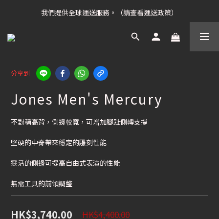
凡購滿HK$699 香港及澳門 [免運費] (大型貨品除外)
我們提供全球運送服務。（請查看運送政策）
凡購滿HK$699 香港及澳門 [免運費] (大型貨品除外)
分享到
Jones Men's Mercury
不對稱高背，側邊較寬，可增加腳趾側轉支撐
堅硬的中脊帶來穩定的雕刻性能
靈活的側邊可提高自由式表演的性能
無需工具的前傾調整
HK$3,740.00
HK$4,400.00