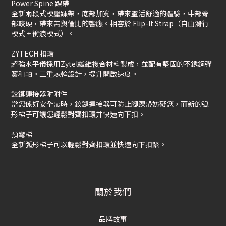
Power Spine 踝帶
全新兩段式模壓踝帶，底部加寬，帶來靈活舒適的體驗，中部脊
部較硬，帶來無與倫比的響應。相容於 Flip-It Strap（自由滑行
模式 + 衝浪模式）。
ZYTECH 扣環
超強水平儀採用Zytel纖維複合材料製成，並配有堅固的不銹鋼彈
簧和軸。三重棘輪設計，提升開啟速度。
鉸鏈連接器附附件
當您係好安全帶時，鉸鏈連接器可防止腳踝帶妨礙您，而新的弧
形梯子可讓您輕鬆對齊扣環并快速向下扣。
預彎梯
全新弧形梯子可以輕鬆對齊扣環並快速向下扣緊。
關於我們
品牌故事