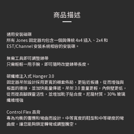
商品描述
通用安裝磁碟
所有 Jones 固定器均包含一個與傳統 4x4 插入、2x4 和
EST/Channel 安裝系統相容的安裝碟。
無需工具即可調整錶帶
只需輕輕一甩手腕，即可隨時改變錶帶長度。
碳纖維注入式 Hanger 3.0
固定器吊架設計採用更寬的襯套佈局，更貼近板邊，從而增強與
板面的連接，並加快能量傳遞。吊架 3.0 重量更輕，內側壁更低，
從而提高腳踝靈活性，並增加靴子貼合度。尼龍材質，30% 玻璃
纖維增強
Control Flex 高背
專為均衡的響應和彎曲而設計。中等寬度的鞋型和中等硬度的彎
曲度，讓您能夠鎖定轉彎或調整騰空。