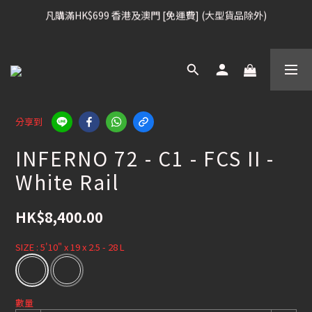
凡購滿HK$699 香港及澳門 [免運費] (大型貨品除外)
凡購滿HK$699 香港及澳門 [免運費] (大型貨品除外)
滑雪板, 固定器, 滑雪靴, 護目鏡 頭盔 , 85折
滑雪衫, 滑雪褲, 底、中層保暖 / 外套, 滑雪手套, 滑雪襪, 滑雪板袋, 
Etc , 75折
分享到
INFERNO 72 - C1 - FCS II -
凡購滿HK$699 香港及澳門 [免運費] (大型貨品除外)
White Rail
HK$8,400.00
SIZE
: 5'10" x 19 x 2.5 - 28 L
數量