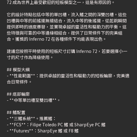
72 成為世界上最受歡迎的短板模型之一，這是有原因的。
它的設計特點包括中等的單凹槽，流入鰭之間的深雙凹槽。這些
凹槽與中等的前搖擺無縫結合，流入中等的後搖擺，從起跳瞬間
提供即時的速度爆發，並實現卓越的靈活性和驅動力的平衡。這
些特徵與可靠的中等邊緣相結合，提供了日常條件下的完美組
合。獲獎的 Inferno 72 在各種條件下均能表現出色。
建議您按照平時使用的短板尺寸訂購 Inferno 72，若要選擇小一
寸的尺寸作為降級使用。
## 模型大綱
- **性能範圍**：提供卓越的靈活性和驅動力的短板輪廓，完美適
合日常條件。
## 底部輪廓
- **中等單凹槽至雙凹槽**。
## 鰭配置
- **三鰭系統**。推薦鰭：
- **FCS**：Filipe Toledo PC 鰭 或 SharpEye PC 鰭
- **Futures**：SharpEye 鰭 或 F8 鰭