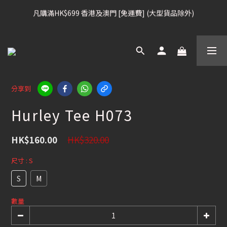
凡購滿HK$699 香港及澳門 [免運費] (大型貨品除外)
凡購滿HK$699 香港及澳門 [免運費] (大型貨品除外)
滑雪板, 固定器, 滑雪靴, 護目鏡 頭盔 , 85折
滑雪衫, 滑雪褲, 底、中層保暖 / 外套, 滑雪手套, 滑雪襪, 滑雪板袋, 
Etc , 75折
分享到
Hurley Tee H073
凡購滿HK$699 香港及澳門 [免運費] (大型貨品除外)
HK$320.00
HK$160.00
尺寸
: S
S
M
數量