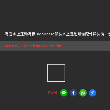
滑雪
水上運動
滑板
Indoboard
服裝
水上運動設備
配件與裝備
二
全部商品
/
防寒衣
/
特價防寒衣 (六折起)
分享到