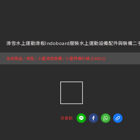
滑雪
水上運動
滑板
Indoboard
服裝
水上運動設備
配件與裝備
二
全部商品
/
滑雪
/
小童滑雪裝備
/
小童特價衫褲 ($400/1)
分享到