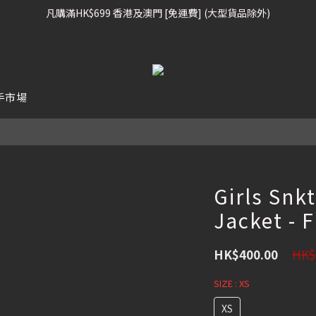
凡購滿HK$699 香港及澳門 [免運費] (大型貨品除外)
凡購滿HK$699 香港及澳門 [免運費] (大型貨品除外)
滑雪板, 固定器, 滑雪靴, 護目鏡 頭盔 , 85折 / 其他滑雪用品 75折
我們提供全球運送服務。（請查看運送政策）
手市場
凡購滿HK$699 香港及澳門 [免運費] (大型貨品除外)
Girls Snk
Jacket - 
HK$
HK$400.00
SIZE
: XS
XS