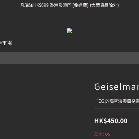
凡購滿HK$699 香港及澳門 [免運費] (大型貨品除外)
凡購滿HK$699 香港及澳門 [免運費] (大型貨品除外)
滑雪板, 固定器, 滑雪靴, 護目鏡 頭盔 , 85折 / 其他滑雪用品 75折
我們提供全球運送服務。（請查看運送政策）
手市場
凡購滿HK$699 香港及澳門 [免運費] (大型貨品除外)
Geiselma
“EG 的高空演奏風
HK$450.00
尺寸
: OS