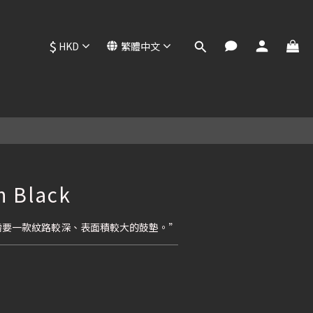
$
HKD
繁體中文
立即購買
n Black
格需要一款紋路較深、表面積較大的鼓墊。”