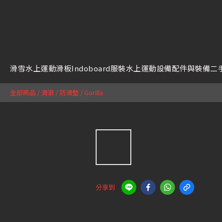
滑雪
水上運動
滑板
Indoboard
服裝
水上運動設備
配件與裝備
二
全部商品
/
滑浪
/
防滑墊
/
Gorilla
分享到