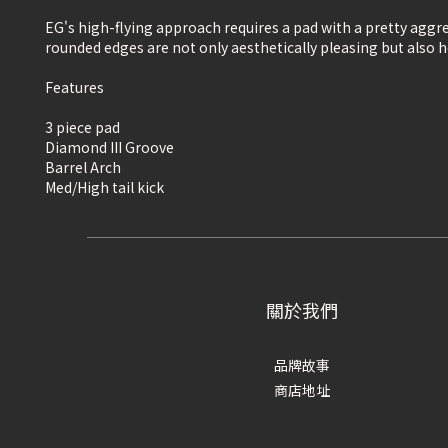
EG's high-flying approach requires a pad with a pretty aggr
rounded edges are not only aesthetically pleasing but also h
Features
3 piece pad
Diamond III Groove
Barrel Arch
Med/High tail kick
關於我們
品牌故事
商店地址