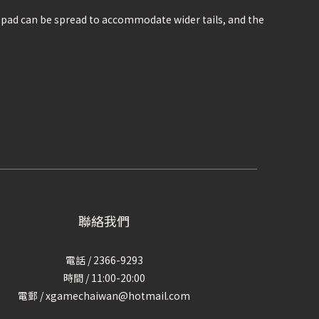
e pad can be spread to accommodate wider tails, and the
聯絡我們
電話 / 2366-9293
時間 / 11:00-20:00
電郵 / xgamechaiwan@hotmail.com