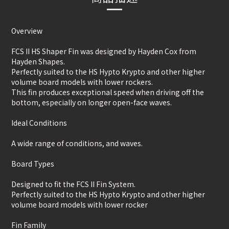
Overview
FCS II HS Shaper Fin was designed by Hayden Cox from
Hayden Shapes.
Perfectly suited to the HS Hypto Krypto and other higher
volume board models with lower rockers.
This fin produces exceptional speed when driving off the
bottom, especially on longer open-face waves.
Ideal Conditions
A wide range of conditions, and waves.
Board Types
Designed to fit the FCS II Fin System.
Perfectly suited to the HS Hypto Krypto and other higher
volume board models with lower rocker
Fin Family