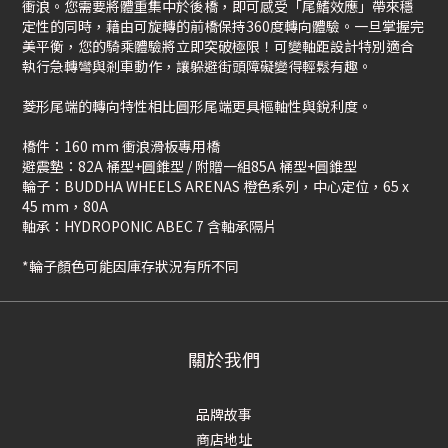
衝浪。您需要將體重集中於後橋，即可感受「尾鰭效應」帶來穩
定性的同時，藉由可旋轉的前橋保持360度轉向體驗。一旦掌握完
美平衡，您的騎乘體驗將立即突破極限！可變軸距設計特別適合
執行急轉彎與剎車動作，讓躲避街頭障礙變得輕鬆有趣。
菱形尾端的轉向特性相比圓形尾端更具樞軸性與銳利度。
橋件：160 mm 衝浪滑板專用橋
避震墊：82A 桶型+圓錐型 / 附贈一組85A 桶型+圓錐型
輪子：BUDDHA WHEELS ARENAS 橙色系列，中心定位，65 x
45 mm，80A
軸承：HYDROPONIC ABEC 7 含軸承隔片
*輪子顏色可能因庫存狀況有所不同
關於我們
品牌故事
商店地址