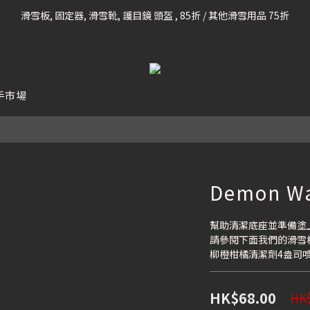
滑雪板, 固定器, 滑雪靴, 護目鏡 頭盔 , 85折 / 其他滑雪用品 75折
凡購滿HK$699 香港及澳門 [免運費] (大型貨品除外)
我們提供全球運送服務。（請查看運送政策）
凡購滿HK$699 香港及澳門 [免運費] (大型貨品除外)
手市場
Demon Wa
幫助清潔底座並準備塗
請參閱下面我們的滑雪
柳橙柑橘清潔劑4盎司
HK$68.00
HK$