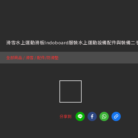
滑雪
水上運動
滑板
Indoboard
服裝
水上運動設備
配件與裝備
二
全部商品
/
滑雪
/
配件/防滑墊
分享到