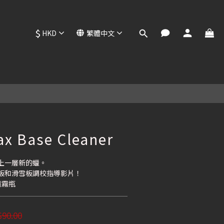
$
HKD
繁體中文
立即購買
x Base Cleaner
上一層新的蠟。
板和滑雪板調校指導影片！
噴霧瓶
90.00