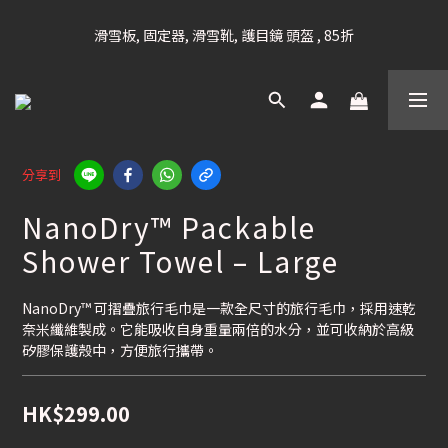
凡購滿HK$699 香港及澳門 [免運費] (大型貨品除外)
滑雪板, 固定器, 滑雪靴, 護目鏡 頭盔 , 85折
滑雪衫, 滑雪褲, 底、中層保暖 / 外套, 滑雪手套, 滑雪襪, 滑雪板袋, 
Etc , 75折
凡購滿HK$699 香港及澳門 [免運費] (大型貨品除外)
分享到
NanoDry™ Packable
Shower Towel – Large
NanoDry™ 可摺疊旅行毛巾是一款全尺寸的旅行毛巾，採用速乾
奈米纖維製成。它能吸收自身重量兩倍的水分，並可收納於高級
矽膠保護殼中，方便旅行攜帶。
HK$299.00